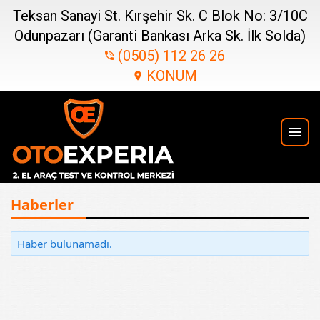
Teksan Sanayi St. Kırşehir Sk. C Blok No: 3/10C
Odunpazarı (Garanti Bankası Arka Sk. İlk Solda)
(0505) 112 26 26
phone_in_talk
KONUM
location_on
menu
Haberler
Haber bulunamadı.