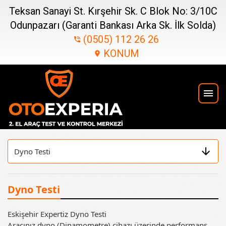
Teksan Sanayi St. Kırşehir Sk. C Blok No: 3/10C
Odunpazarı (Garanti Bankası Arka Sk. İlk Solda)
(0505) 112 26 26
phone_in_talk
KONUM
location_on
menu
Dyno Testi
Eskişehir Expertiz Dyno Testi
Aracınız dyno (Dinamometre) cihazı üzerinde performans