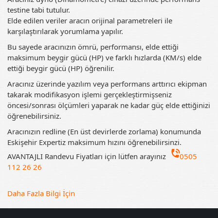
testine tabi tutulur.
Elde edilen veriler aracın orijinal parametreleri ile
karşılaştırılarak yorumlama yapılır.
Bu sayede aracınızın ömrü, performansı, elde ettiği
maksimum beygir gücü (HP) ve farklı hızlarda (KM/s) elde
ettiği beygir gücü (HP) öğrenilir.
Aracınız üzerinde yazılım veya performans arttırıcı ekipman
takarak modifikasyon işlemi gerçekleştirmişseniz
öncesi/sonrası ölçümleri yaparak ne kadar güç elde ettiğinizi
öğrenebilirsiniz.
Aracınızın redline (En üst devirlerde zorlama) konumunda
Eskişehir Expertiz maksimum hızını öğrenebilirsinzi.
phone_in_talk
AVANTAJLI Randevu Fiyatları için lütfen arayınız
0505
112 26 26
Daha Fazla Bilgi İçin